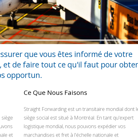
'assurer que vous êtes informé de votre
et de faire tout ce qu'il faut pour obte
mps opportun.
Ce Que Nous Faisons
Straight Forwarding est un transitaire mondial dont l
 siège
siège social est situé à Montréal. En tant qu'expert
ouvons
logistique mondial, nous pouvons expédier vos
nale et
marchandises et fret à l'échelle nationale et