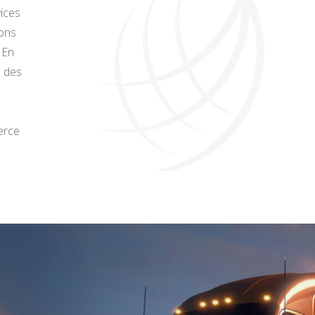
vices
sons
 En
s des
merce